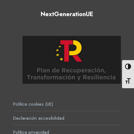
NextGenerationUE
Altern
Altern
Política cookies (UE)
Declaración accesibilidad
Política privacidad