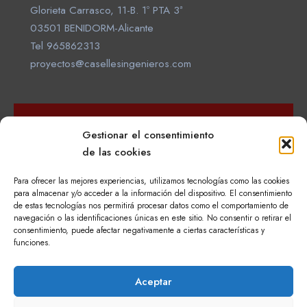
Glorieta Carrasco, 11-B. 1º PTA 3ª
03501 BENIDORM-Alicante
Tel 965862313
proyectos@casellesingenieros.com
20 Años de Experiencia en
Gestionar el consentimiento
Ingeniería.
de las cookies
Para ofrecer las mejores experiencias, utilizamos tecnologías como las cookies
para almacenar y/o acceder a la información del dispositivo. El consentimiento
de estas tecnologías nos permitirá procesar datos como el comportamiento de
PORTFOLIO
APERTURAS
INSTALACIONES
MANAGEMENT
ABOUT
navegación o las identificaciones únicas en este sitio. No consentir o retirar el
US
CONTACTO
+34 965862313
LLÁMANOS!
consentimiento, puede afectar negativamente a ciertas características y
funciones.
PROYECTOS@CASELLESINGENIEROS.COM
HABLA CON NOSOTROS
Aceptar
Copyright © 2023 - Estudio Técnico Caselles Ingenieros Asociados SL -