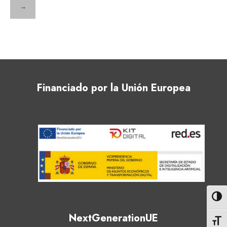
→
Financiado por la Unión Europea
Altern
NextGenerationUE
Altern