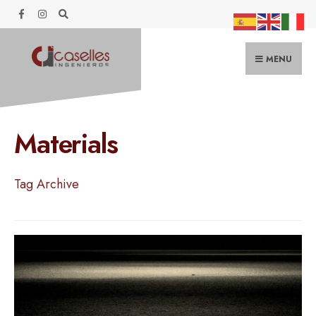
Search
Skip
for:
to
content
MENU
Materials
Tag Archive