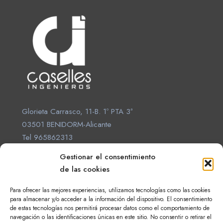
Glorieta Carrasco, 11-B. 1º PTA 3ª
03501 BENIDORM-Alicante
Tel 965862313
proyectos@casellesingenieros.com
Gestionar el consentimiento
de las cookies
Para ofrecer las mejores experiencias, utilizamos tecnologías como las cookies
para almacenar y/o acceder a la información del dispositivo. El consentimiento
20 Años de Experiencia en
de estas tecnologías nos permitirá procesar datos como el comportamiento de
Ingeniería.
navegación o las identificaciones únicas en este sitio. No consentir o retirar el