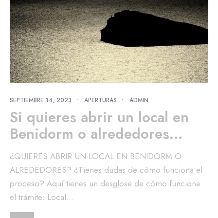
SEPTIEMBRE 14, 2023
•
APERTURAS
•
ADMIN
Si quieres abrir un local en
Benidorm o alrededores…
¿QUIERES ABRIR UN LOCAL EN BENIDORM O
ALREDEDORES? ¿Tienes dudas de cómo funciona el
proceso? Aquí tienes un desglose de cómo funciona
el trámite: Local
...